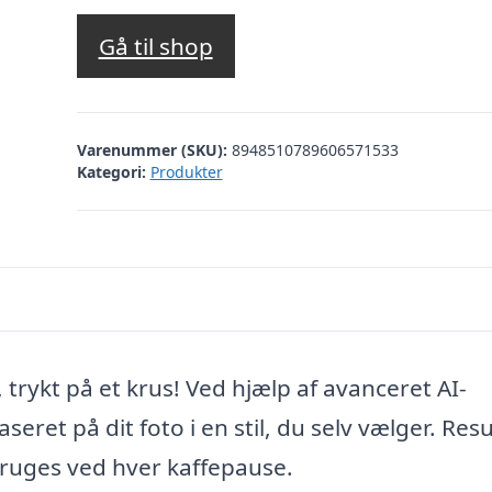
Gå til shop
Varenummer (SKU):
8948510789606571533
Kategori:
Produkter
, trykt på et krus! Ved hjælp af avanceret AI-
seret på dit foto i en stil, du selv vælger. Resu
bruges ved hver kaffepause.