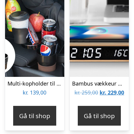
Multi-kopholder til Bilen
Bambus vækkeur med trådløs opladning
Den
De
kr.
139,00
kr.
259,00
kr.
229,00
oprindelige
aktu
pris
pris
Gå til shop
Gå til shop
var:
er:
kr. 259,00.
kr. 