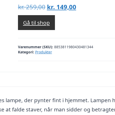
Den
Den
kr.
259,00
kr.
149,00
oprindelige
aktuelle
pris
pris
Gå til shop
var:
er:
kr. 259,00.
kr. 149,00.
Varenummer (SKU):
8853811980430481344
Kategori:
Produkter
es lampe, der pynter fint i hjemmet. Lampen h
ke at falde staver, når man sidder og betragte