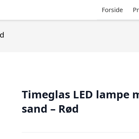
Forside
P
ød
Timeglas LED lampe 
sand – Rød