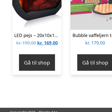
LED pejs – 20x10x18.5 cm
Den
Den
kr.
199,00
kr.
169,00
kr.
179,00
oprindelige
aktuelle
pris
pris
Gå til shop
Gå til shop
var:
er:
kr. 199,00.
kr. 169,00.