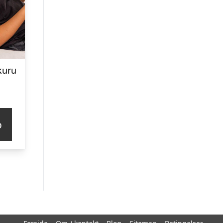
kuru
p