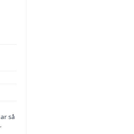
ar så
r